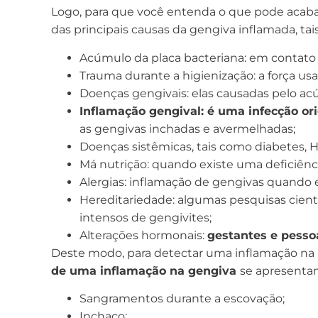
Logo, para que você entenda o que pode acab
das principais
causas da gengiva inflamada
, ta
Acúmulo da placa bacteriana: em contato 
Trauma durante a higienização: a força us
Doenças gengivais: elas causadas pelo acú
Inflamação gengival: é uma infecção or
as gengivas inchadas e avermelhadas;
Doenças sistêmicas, tais como diabetes, H
Má nutrição: quando existe uma deficiênc
Alergias: inflamação de gengivas quando
Hereditariedade: algumas pesquisas cien
intensos de gengivites;
Alterações hormonais:
gestantes e pesso
Deste modo, para detectar uma inflamação na
de uma inflamação na gengiva
se apresenta
Sangramentos durante a escovação;
Inchaço;