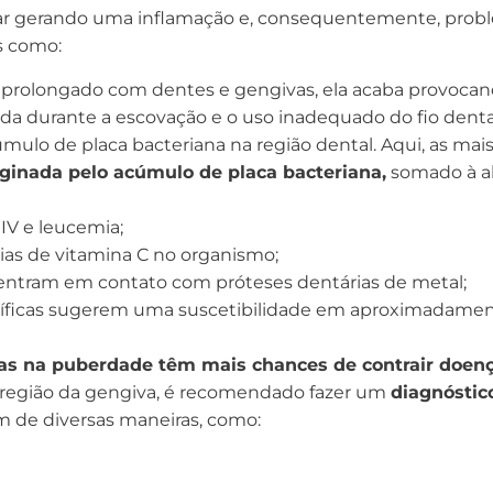
ar gerando uma inflamação e, consequentemente, proble
is como:
prolongado com dentes e gengivas, ela acaba provocand
ada durante a escovação e o uso inadequado do fio denta
mulo de placa bacteriana na região dental. Aqui, as mais
iginada pelo acúmulo de placa bacteriana,
somado à al
IV e leucemia;
ias de vitamina C no organismo;
 entram em contato com próteses dentárias de metal;
tíficas sugerem uma suscetibilidade em aproximadament
as na puberdade têm mais chances de contrair doenç
 região da gengiva, é recomendado fazer um
diagnóstic
m de diversas maneiras, como: