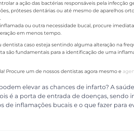
trolar a ação das bactérias responsáveis pela infecção g
ções, próteses dentárias ou até mesmo de aparelhos o
.
flamada ou outra necessidade bucal, procure imediatam
uperação em menos tempo.
 dentista caso esteja sentindo alguma alteração na fre
ta são fundamentais para a identificação de uma inflam
da! Procure um de nossos dentistas agora mesmo e
agen
podem elevar as chances de infarto? A saúd
is é a porta de entrada de doenças, sendo 
s de inflamações bucais e o que fazer para ev