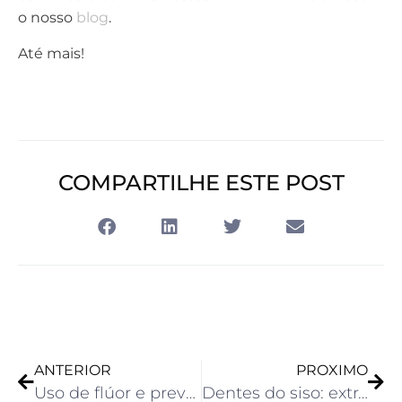
o nosso
blog
.
Até mais!
COMPARTILHE ESTE POST
ANTERIOR
PROXIMO
Uso de flúor e prevenção de cáries em crianças: mito ou verdade?
Dentes do siso: extrair ou não? Quando é realmente necessário?