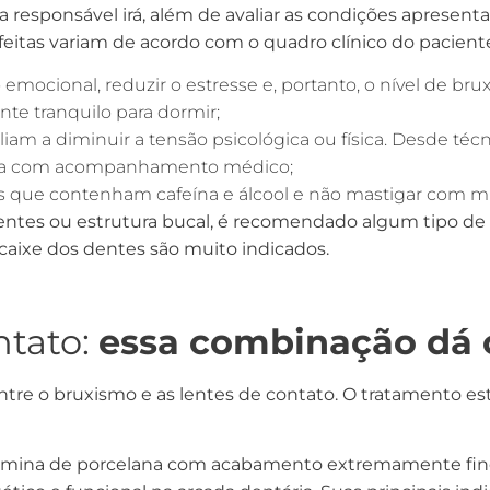
 responsável irá, além de avaliar as condições apresenta
 feitas variam de acordo com o quadro clínico do pacien
mocional, reduzir o estresse e, portanto, o nível de bru
te tranquilo para dormir;
iam a diminuir a tensão psicológica ou física. Desde té
rapia com acompanhamento médico;
s que contenham cafeína e álcool e não mastigar com mu
entes ou estrutura bucal, é recomendado algum tipo de 
caixe dos dentes são muito indicados.
ntato
:
essa combinação dá 
 entre o bruxismo e as lentes de contato. O tratamento 
mina de porcelana com acabamento extremamente fino n