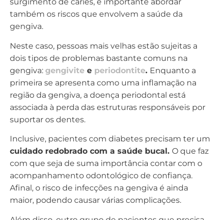
surgimento de cáries, é importante abordar
também os riscos que envolvem a saúde da
gengiva.
Neste caso, pessoas mais velhas estão sujeitas a
dois tipos de problemas bastante comuns na
gengiva:
gengivite
e
periodontite
.
Enquanto a
primeira se apresenta como uma inflamação na
região da gengiva, a doença periodontal está
associada à perda das estruturas responsáveis por
suportar os dentes.
Inclusive, pacientes com diabetes precisam ter um
cuidado redobrado com a saúde bucal.
O que faz
com que seja de suma importância contar com o
acompanhamento odontológico de confiança.
Afinal, o risco de infecções na gengiva é ainda
maior, podendo causar várias complicações.
Além disso, outro grupo de pacientes que precisa