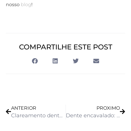
nosso
blog
!
COMPARTILHE ESTE POST
ANTERIOR
PROXIMO
Clareamento dental: devo fazer antes ou depois de outro tratamento?
Dente encavalado: o que é, quais as complicações e como tratar?