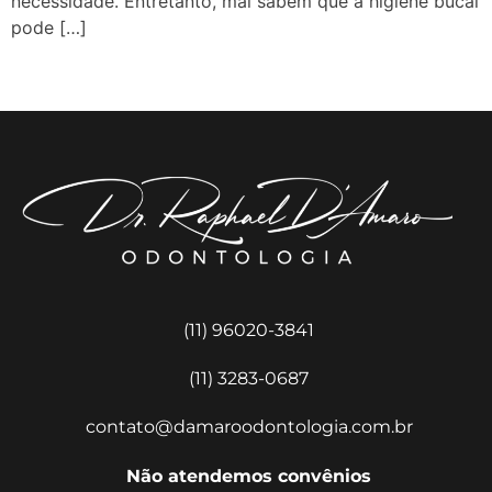
necessidade. Entretanto, mal sabem que a higiene bucal
pode […]
Próximo
→
(11) 96020-3841
(11) 3283-0687
contato@damaroodontologia.com.br
Não atendemos convênios